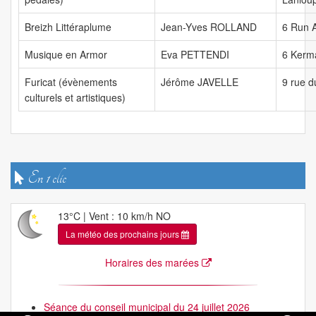
Breizh Littéraplume
Jean-Yves ROLLAND
6 Run
Musique en Armor
Eva PETTENDI
6 Kerm
Furicat (évènements
Jérôme JAVELLE
9 rue 
culturels et artistiques)
En 1 clic
13°C | Vent : 10 km/h NO
La météo des prochains jours
Horaires des marées
Séance du conseil municipal du 24 juillet 2026