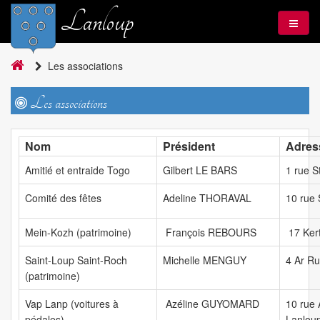
Lanloup
Les associations
Les associations
Nom
Président
Adres
Amitié et entraide Togo
Gilbert LE BARS
1 rue 
Comité des fêtes
Adeline THORAVAL
10 rue
Mein-Kozh (patrimoine)
François REBOURS
17 Ker
Saint-Loup Saint-Roch
Michelle MENGUY
4 Ar R
(patrimoine)
Vap Lanp (voitures à
Azéline GUYOMARD
10 rue 
pédales)
Lanlou