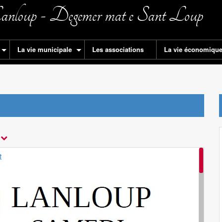
anloup - Degemer mat e Sant Loup
La vie municipale
Les associations
La vie économiqu
s
t