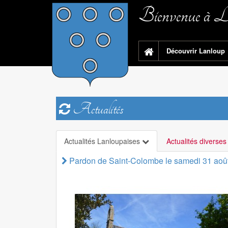
Bienvenue à L
Découvrir Lanloup
Actualités
Actualités Lanloupaises
Actualités diverse
Pardon de Saint-Colombe le samedi 31 aoû